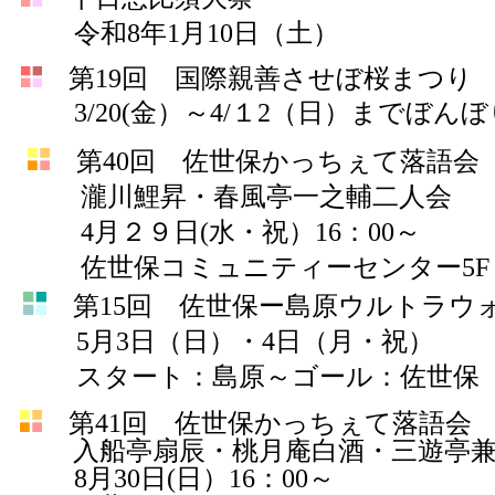
令和8年1月10日（土）
第19回 国際親善させぼ桜まつり
3/20(金）～4/１2（日）までぼん
第40回 佐世保かっちぇて落語会
瀧川鯉昇・春風亭一之輔二人会
4月２９日(水・祝）16：00～
佐世保コミュニティーセンター5F
第15回 佐世保ー島原ウルトラウ
5月3日（日）・4日（月・祝）
スタート：島原～ゴール：佐世保
第41回 佐世保かっちぇて落語会
入船亭扇辰・桃月庵白酒・三遊亭
8月30日(日）16：00～