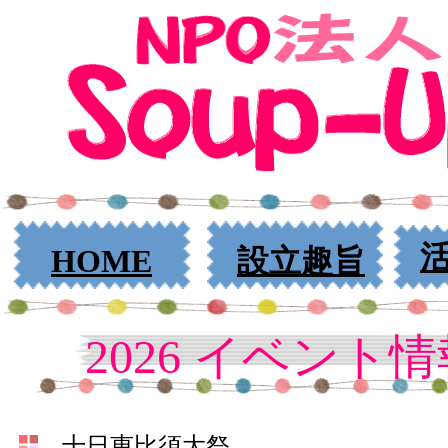
HOME
設立趣旨
2026 イベント
十日恵比須大祭